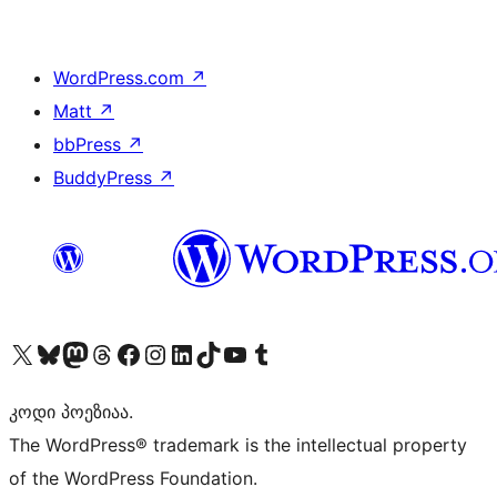
WordPress.com
↗
Matt
↗
bbPress
↗
BuddyPress
↗
Visit our X (formerly Twitter) account
Visit our Bluesky account
Visit our Mastodon account
Visit our Threads account
Visit our Facebook page
Visit our Instagram account
Visit our LinkedIn account
Visit our TikTok account
Visit our YouTube channel
Visit our Tumblr account
კოდი პოეზიაა.
The WordPress® trademark is the intellectual property
of the WordPress Foundation.