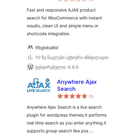
რეიტინგი
Fast and responsive AJAX product
search for WooCommerce with instant
results, clean UI and simple menu or
shortcode integration.
tfbgloballtd
10-ზე ნაკლები აქტიური ინსტალაცია
ტესტირებულია: 6.8.6
Anywhere Ajax
Search
საერთო
(1
)
რეიტინგი
Anywhere Ajax Search is a live search
plugin for wordpress themes.It performs
real time search as you enter anything.it
supports group search like pos …