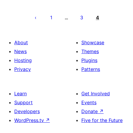
ჩანაწერების
გვერდებათ
1
3
4
…
დაშლა
About
Showcase
News
Themes
Hosting
Plugins
Privacy
Patterns
Learn
Get Involved
Support
Events
Developers
Donate
↗
WordPress.tv
↗
Five for the Future