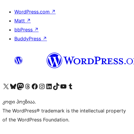
WordPress.com
↗
Matt
↗
bbPress
↗
BuddyPress
↗
Visit our X (formerly Twitter) account
Visit our Bluesky account
Visit our Mastodon account
Visit our Threads account
Visit our Facebook page
Visit our Instagram account
Visit our LinkedIn account
Visit our TikTok account
Visit our YouTube channel
Visit our Tumblr account
კოდი პოეზიაა.
The WordPress® trademark is the intellectual property
of the WordPress Foundation.