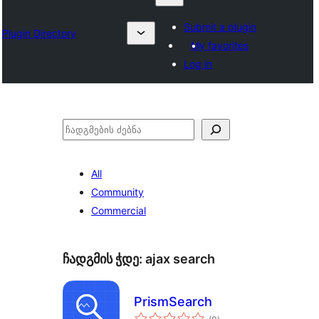
Submit a plugin
Plugin Directory
My favorites
Log in
ძებნა
All
Community
Commercial
ჩადგმის ჭდე:
ajax search
PrismSearch
საერთო