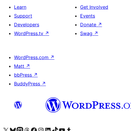
Learn
Get Involved
Support
Events
Developers
Donate
↗
WordPress.tv
↗
Swag
↗
WordPress.com
↗
Matt
↗
bbPress
↗
BuddyPress
↗
Visit our X (formerly Twitter) account
Visit our Bluesky account
Visit our Mastodon account
Visit our Threads account
Visit our Facebook page
Visit our Instagram account
Visit our LinkedIn account
Visit our TikTok account
Visit our YouTube channel
Visit our Tumblr account