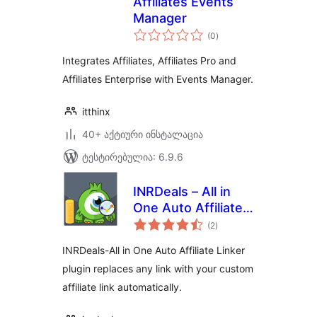
Affiliates Events
Manager
საერთო
(0
)
რეიტინგი
Integrates Affiliates, Affiliates Pro and
Affiliates Enterprise with Events Manager.
itthinx
40+ აქტიური ინსტალაცია
ტესტირებულია: 6.9.6
INRDeals – All in
One Auto Affiliate
საერთო
Linker
(2
)
რეიტინგი
INRDeals-All in One Auto Affiliate Linker
plugin replaces any link with your custom
affiliate link automatically.