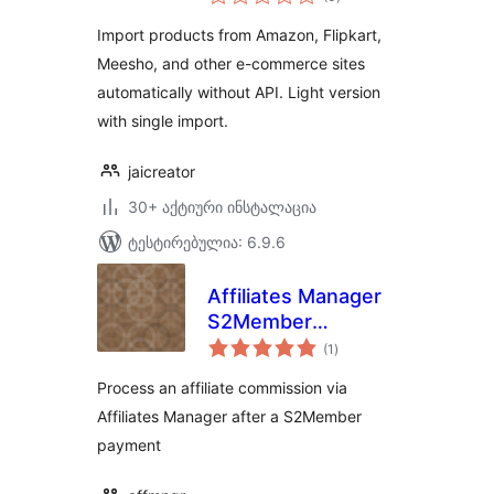
რეიტინგი
Import products from Amazon, Flipkart,
Meesho, and other e-commerce sites
automatically without API. Light version
with single import.
jaicreator
30+ აქტიური ინსტალაცია
ტესტირებულია: 6.9.6
Affiliates Manager
S2Member
საერთო
Integration
(1
)
რეიტინგი
Process an affiliate commission via
Affiliates Manager after a S2Member
payment