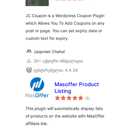
რეიტინგი
JC Coupon is a Wordpress Coupon Plugin
which Allows You To Add Coupons on any
post or page. You can set expiry date or
custom text for expiry.
Jaspreet Chahal
20+ აქტიური ინსტალაცია
ტესტირებულია: 4.4.34
Masoffer Product
Listing
საერთო
(3
)
რეიტინგი
This plugin will automatically display lists
of products on the website with MasOffer
affiliate link.