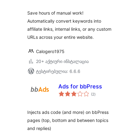
Save hours of manual work!
Automatically convert keywords into
affiliate links, internal links, or any custom
URLs across your entire website.
Calogero1975
20+ აქტიური ინსტალაცია
ტესტირებულია: 6.6.6
Ads for bbPress
საერთო
(2
)
რეიტინგი
Injects ads code (and more) on bbPress
pages (top, bottom and between topics
and replies)