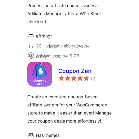
Process an affiliate commission via
Affiliates Manager after a WP eStore
checkout
affmngr
30+ აქტიური ინსტალაცია
ტესტირებულია: 6.7.6
Coupon Zen
საერთო
(1
)
რეიტინგი
Create an excellent coupon-based
affiliate system for your WooCommerce
store to make it easier than ever! Manage
your coupon deals more effortlessly!
HasThemes