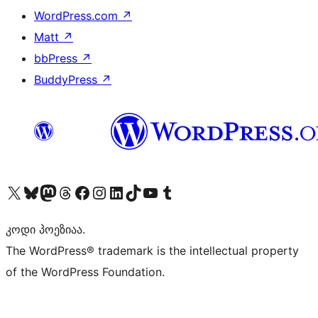
WordPress.com
↗
Matt
↗
bbPress
↗
BuddyPress
↗
Visit our X (formerly Twitter) account
Visit our Bluesky account
Visit our Mastodon account
Visit our Threads account
Visit our Facebook page
Visit our Instagram account
Visit our LinkedIn account
Visit our TikTok account
Visit our YouTube channel
Visit our Tumblr account
კოდი პოეზიაა.
The WordPress® trademark is the intellectual property
of the WordPress Foundation.