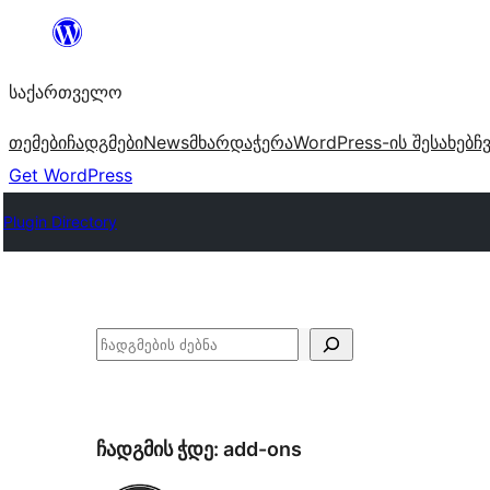
შიგთავსზე
გადასვლა
საქართველო
თემები
ჩადგმები
News
მხარდაჭერა
WordPress-ის შესახებ
ჩ
Get WordPress
Plugin Directory
ძებნა
ჩადგმის ჭდე:
add-ons