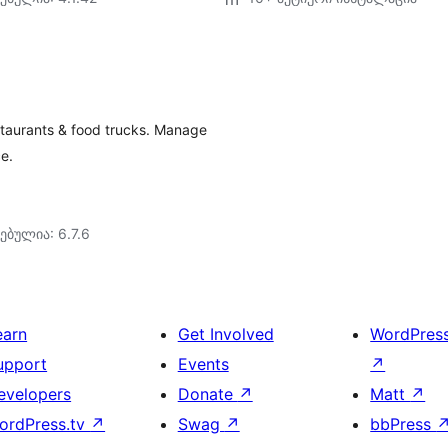
staurants & food trucks. Manage
e.
ებულია: 6.7.6
earn
Get Involved
WordPres
upport
Events
↗
evelopers
Donate
↗
Matt
↗
ordPress.tv
↗
Swag
↗
bbPress