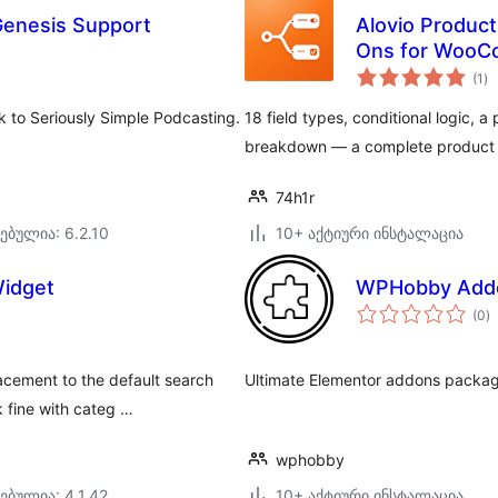
Genesis Support
Alovio Product
Ons for Woo
ს
(1
)
რე
k to Seriously Simple Podcasting.
18 field types, conditional logic, a
breakdown — a complete product c
74h1r
ებულია: 6.2.10
10+ აქტიური ინსტალაცია
idget
WPHobby Addo
ს
(0
)
რ
cement to the default search
Ultimate Elementor addons package
 fine with categ …
wphobby
ებულია: 4.1.42
10+ აქტიური ინსტალაცია