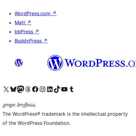
WordPress.com
↗
Matt
↗
bbPress
↗
BuddyPress
↗
Visit our X (formerly Twitter) account
Visit our Bluesky account
Visit our Mastodon account
Visit our Threads account
Visit our Facebook page
Visit our Instagram account
Visit our LinkedIn account
Visit our TikTok account
Visit our YouTube channel
Visit our Tumblr account
კოდი პოეზიაა.
The WordPress® trademark is the intellectual property
of the WordPress Foundation.