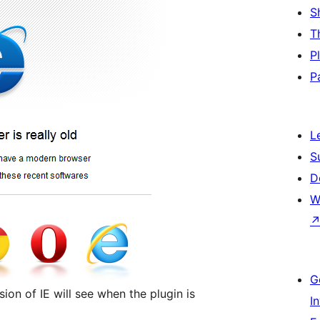
S
T
P
P
L
S
D
W
G
sion of IE will see when the plugin is
I