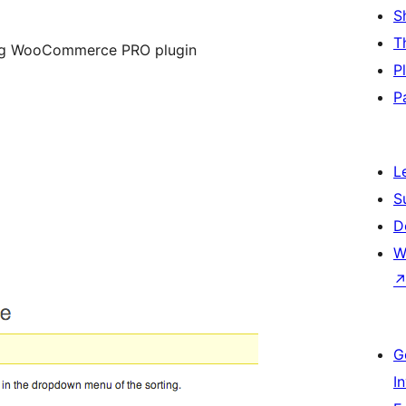
S
T
ting WooCommerce PRO plugin
P
P
L
S
D
W
G
I