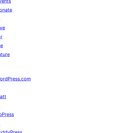
vents
onate
↗
ive
or
he
uture
ordPress.com
↗
att
↗
bPress
↗
uddyPress