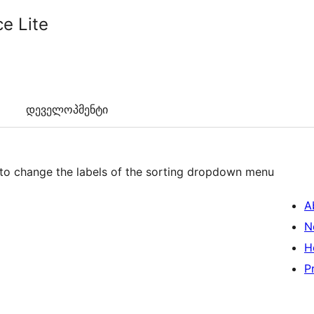
e Lite
დეველოპმენტი
to change the labels of the sorting dropdown menu
A
N
H
P