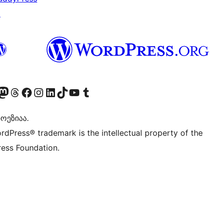
↗
Twitter) account
r Bluesky account
sit our Mastodon account
Visit our Threads account
Visit our Facebook page
Visit our Instagram account
Visit our LinkedIn account
Visit our TikTok account
Visit our YouTube channel
Visit our Tumblr account
ოეზიაა.
rdPress® trademark is the intellectual property of the
ess Foundation.