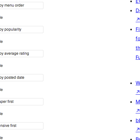
E
D
F
f
t
F
W
M
b
B