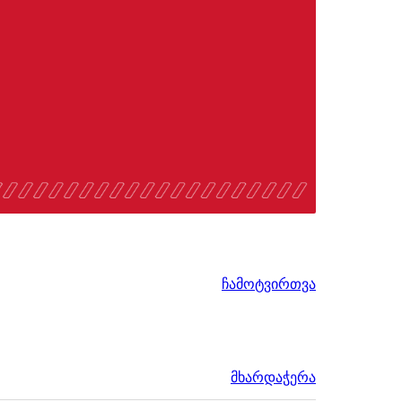
ჩამოტვირთვა
მხარდაჭერა