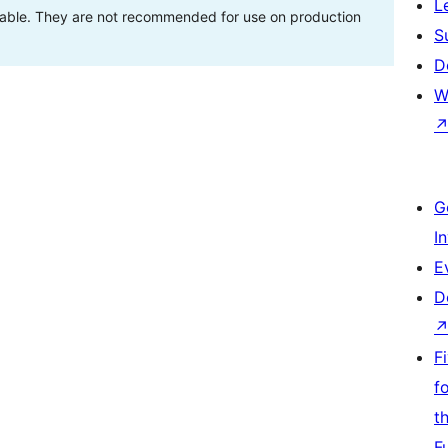
L
stable. They are not recommended for use on production
S
D
W
G
I
E
D
F
f
t
F