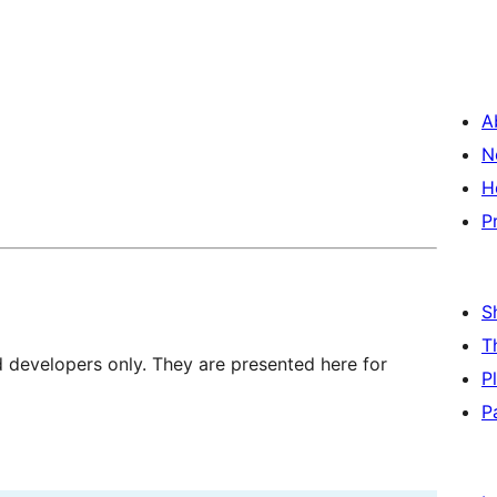
A
N
H
P
S
T
d developers only. They are presented here for
P
P