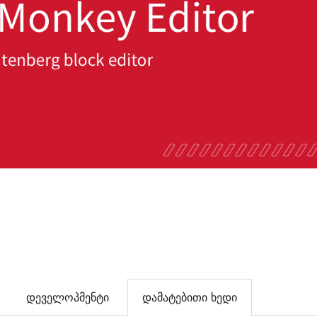
დეველოპმენტი
დამატებითი ხედი