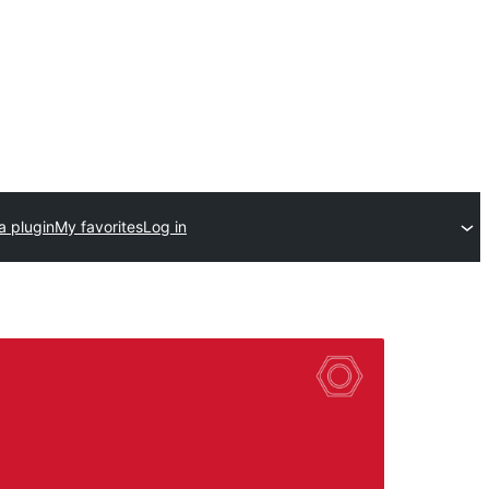
a plugin
My favorites
Log in