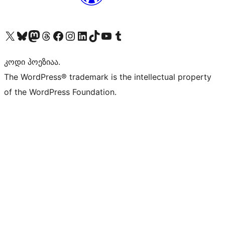
Visit our X (formerly Twitter) account
Visit our Bluesky account
Visit our Mastodon account
Visit our Threads account
Visit our Facebook page
Visit our Instagram account
Visit our LinkedIn account
Visit our TikTok account
Visit our YouTube channel
Visit our Tumblr account
კოდი პოეზიაა.
The WordPress® trademark is the intellectual property
of the WordPress Foundation.