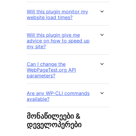
Will this plugin monitor my
website load times?
Will this plugin give me
advice on how to speed up
my site?
Can I change the
WebPageTest.org API
parameters?
Are any WP-CLI commands
available?
მონაწილეები &
დეველოპერები