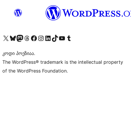
Visit our X (formerly Twitter) account
Visit our Bluesky account
Visit our Mastodon account
Visit our Threads account
Visit our Facebook page
Visit our Instagram account
Visit our LinkedIn account
Visit our TikTok account
Visit our YouTube channel
Visit our Tumblr account
კოდი პოეზიაა.
The WordPress® trademark is the intellectual property
of the WordPress Foundation.