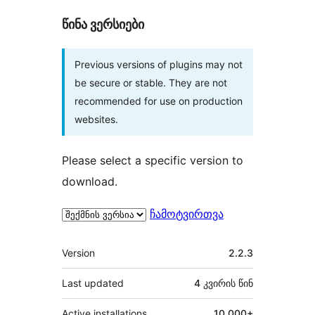
წინა ვერსიები
Previous versions of plugins may not
be secure or stable. They are not
recommended for use on production
websites.
Please select a specific version to
download.
ჩამოტვირთვა
მეტა
Version
2.2.3
Last updated
4 კვირის
წინ
Active installations
10,000+