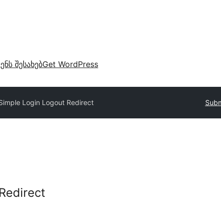
ვენს შესახებ
Get WordPress
Simple Login Logout Redirect
Subm
Redirect