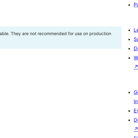
P
L
stable. They are not recommended for use on production
S
D
W
G
I
E
D