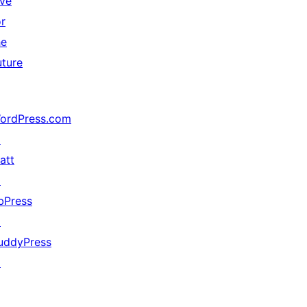
ive
or
he
uture
ordPress.com
↗
att
↗
bPress
↗
uddyPress
↗