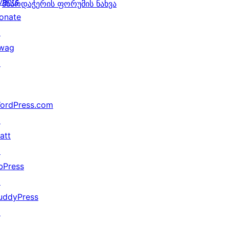
vents
მხარდაჭერის ფორუმის ნახვა
onate
↗
wag
↗
ordPress.com
↗
att
↗
bPress
↗
uddyPress
↗