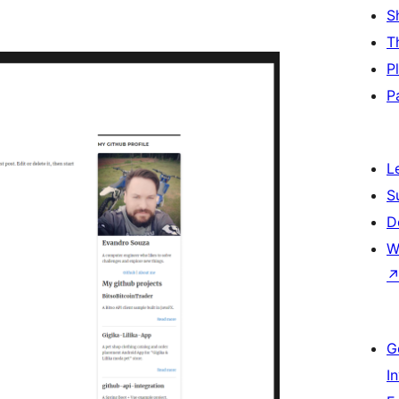
S
T
P
P
L
S
D
W
G
I