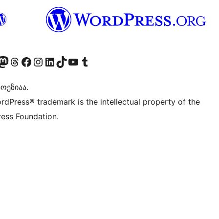
Twitter) account
r Bluesky account
sit our Mastodon account
Visit our Threads account
Visit our Facebook page
Visit our Instagram account
Visit our LinkedIn account
Visit our TikTok account
Visit our YouTube channel
Visit our Tumblr account
ოეზიაა.
rdPress® trademark is the intellectual property of the
ess Foundation.