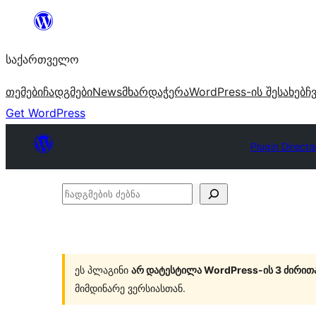
შიგთავსზე
გადასვლა
საქართველო
თემები
ჩადგმები
News
მხარდაჭერა
WordPress-ის შესახებ
ჩ
Get WordPress
Plugin Directo
ჩადგმების
ძებნა
ეს პლაგინი
არ დატესტილა WordPress-ის 3 ძირით
მიმდინარე ვერსიასთან.