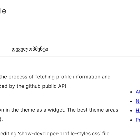
le
დეველოპმენტი
the process of fetching profile information and
ided by the github public API
A
N
wn in the theme as a widget. The best theme areas
H
).
P
editing ‘show-developer-profile-styles.css’ file.