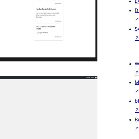
E
D
S
W
M
b
B