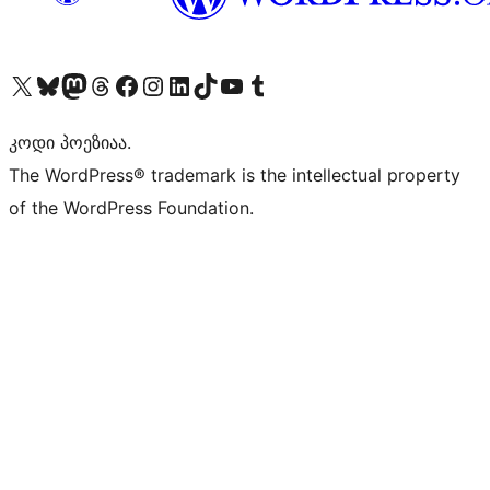
Visit our X (formerly Twitter) account
Visit our Bluesky account
Visit our Mastodon account
Visit our Threads account
Visit our Facebook page
Visit our Instagram account
Visit our LinkedIn account
Visit our TikTok account
Visit our YouTube channel
Visit our Tumblr account
კოდი პოეზიაა.
The WordPress® trademark is the intellectual property
of the WordPress Foundation.