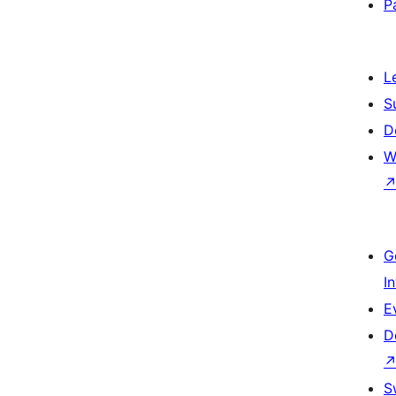
P
L
S
D
W
G
I
E
D
S