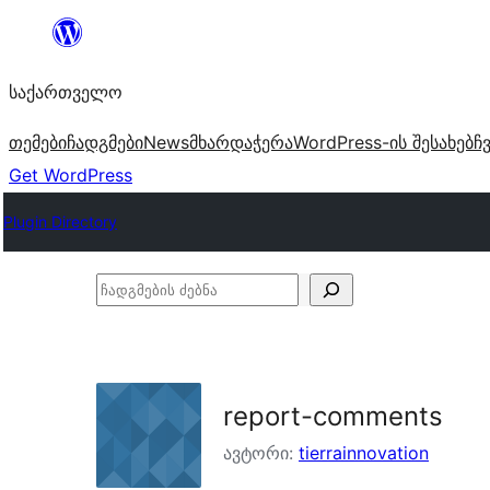
შიგთავსზე
გადასვლა
საქართველო
თემები
ჩადგმები
News
მხარდაჭერა
WordPress-ის შესახებ
ჩ
Get WordPress
Plugin Directory
ჩადგმების
ძებნა
report-comments
ავტორი:
tierrainnovation