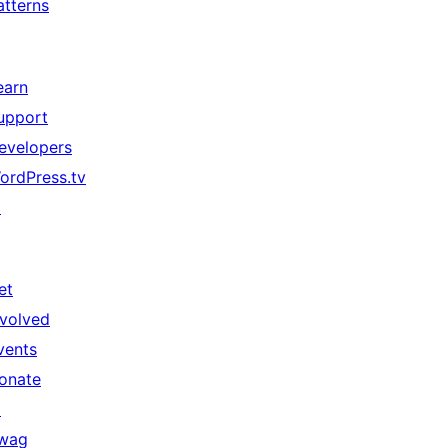
atterns
earn
upport
evelopers
ordPress.tv
↗
et
nvolved
vents
onate
↗
wag