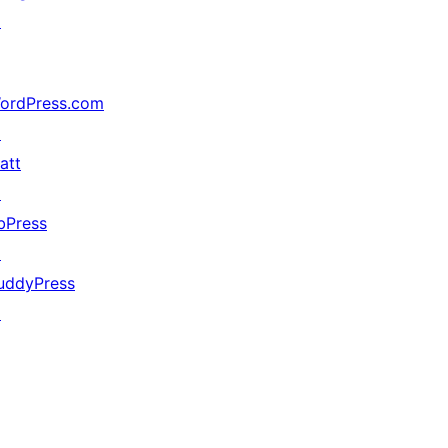
↗
ordPress.com
↗
att
↗
bPress
↗
uddyPress
↗