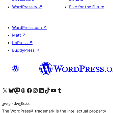
WordPress.tv
↗
Five for the Future
WordPress.com
↗
Matt
↗
bbPress
↗
BuddyPress
↗
Visit our X (formerly Twitter) account
Visit our Bluesky account
Visit our Mastodon account
Visit our Threads account
Visit our Facebook page
Visit our Instagram account
Visit our LinkedIn account
Visit our TikTok account
Visit our YouTube channel
Visit our Tumblr account
კოდი პოეზიაა.
The WordPress® trademark is the intellectual property