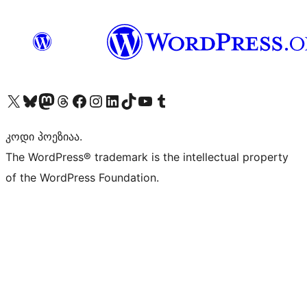
Visit our X (formerly Twitter) account
Visit our Bluesky account
Visit our Mastodon account
Visit our Threads account
Visit our Facebook page
Visit our Instagram account
Visit our LinkedIn account
Visit our TikTok account
Visit our YouTube channel
Visit our Tumblr account
კოდი პოეზიაა.
The WordPress® trademark is the intellectual property
of the WordPress Foundation.