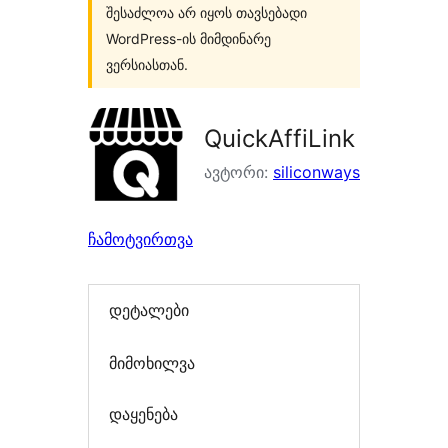
შესაძლოა არ იყოს თავსებადი
WordPress-ის მიმდინარე
ვერსიასთან.
QuickAffiLink
ავტორი:
siliconways
ჩამოტვირთვა
დეტალები
მიმოხილვა
დაყენება