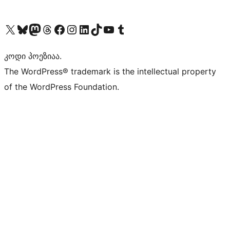
Visit our X (formerly Twitter) account
Visit our Bluesky account
Visit our Mastodon account
Visit our Threads account
Visit our Facebook page
Visit our Instagram account
Visit our LinkedIn account
Visit our TikTok account
Visit our YouTube channel
Visit our Tumblr account
კოდი პოეზიაა.
The WordPress® trademark is the intellectual property
of the WordPress Foundation.