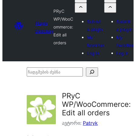
PRyC
WP/WooC
Submit
Submit
Plugin
ommerce:
a plugin
a plugin
Directory
Edit all
My
My
orders
favorites
favorites
Log in
Log in
ჩადგმების
ძებნა
PRyC
WP/WooCommerce:
Edit all orders
ავტორი:
Patryk