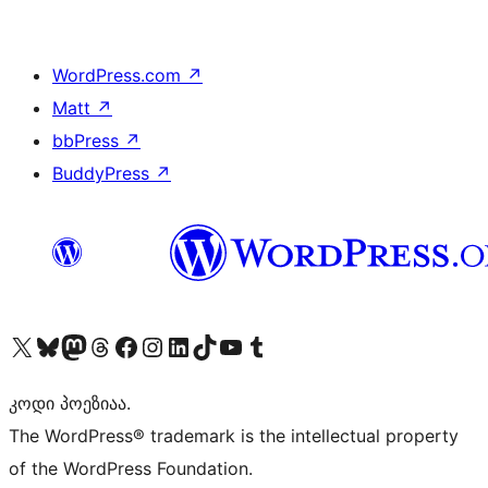
WordPress.com
↗
Matt
↗
bbPress
↗
BuddyPress
↗
Visit our X (formerly Twitter) account
Visit our Bluesky account
Visit our Mastodon account
Visit our Threads account
Visit our Facebook page
Visit our Instagram account
Visit our LinkedIn account
Visit our TikTok account
Visit our YouTube channel
Visit our Tumblr account
კოდი პოეზიაა.
The WordPress® trademark is the intellectual property
of the WordPress Foundation.