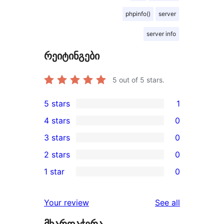
phpinfo()
server
server info
რეიტინგები
5
out of 5 stars.
5 stars
1
1
4 stars
0
5-
0
3 stars
0
star
4-
0
2 stars
0
review
star
3-
0
1 star
0
reviews
star
2-
0
reviews
star
1-
reviews
Your review
See all
reviews
star
მხარდაჭერა
reviews