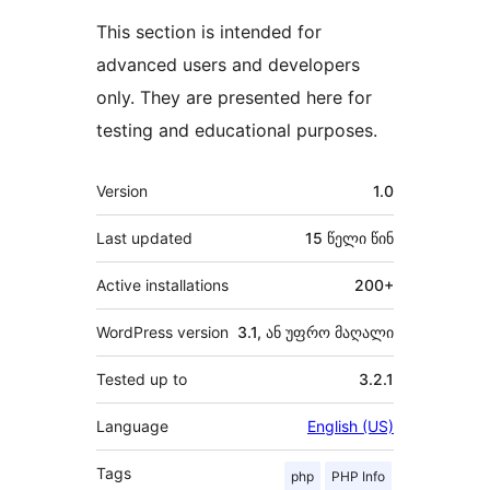
This section is intended for
advanced users and developers
only. They are presented here for
testing and educational purposes.
მეტა
Version
1.0
Last updated
15 წელი
წინ
Active installations
200+
WordPress version
3.1, ან უფრო მაღალი
Tested up to
3.2.1
Language
English (US)
Tags
php
PHP Info