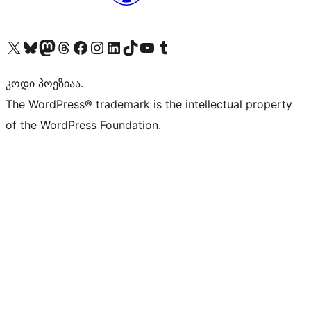
Visit our X (formerly Twitter) account
Visit our Bluesky account
Visit our Mastodon account
Visit our Threads account
Visit our Facebook page
Visit our Instagram account
Visit our LinkedIn account
Visit our TikTok account
Visit our YouTube channel
Visit our Tumblr account
კოდი პოეზიაა.
The WordPress® trademark is the intellectual property
of the WordPress Foundation.