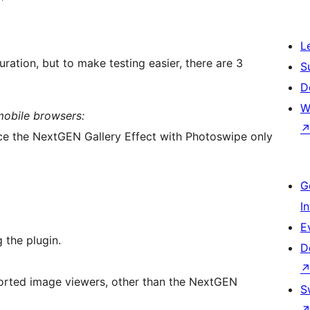
L
ration, but to make testing easier, there are 3
S
D
W
mobile browsers:
lace the NextGEN Gallery Effect with Photoswipe only
G
I
E
 the plugin.
D
ported image viewers, other than the NextGEN
S