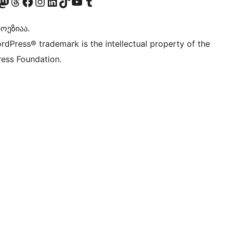
Twitter) account
r Bluesky account
sit our Mastodon account
Visit our Threads account
Visit our Facebook page
Visit our Instagram account
Visit our LinkedIn account
Visit our TikTok account
Visit our YouTube channel
Visit our Tumblr account
ოეზიაა.
rdPress® trademark is the intellectual property of the
ess Foundation.