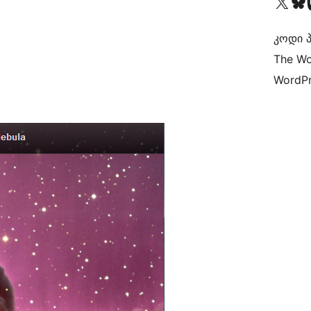
Visit our X (formerly 
Visit ou
Vi
კოდი პ
The Wo
WordPr