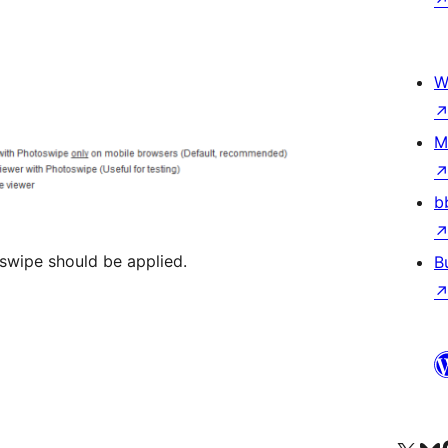
W
M
b
swipe should be applied.
B