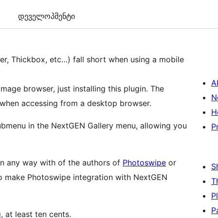
დეველოპმენტი
er, Thickbox, etc…) fall short when using a mobile
A
ge browser, just installing this plugin. The
N
pt when accessing from a desktop browser.
H
 submenu in the NextGEN Gallery menu, allowing you
P
 in any way with of the authors of
Photoswipe
or
S
d to make Photoswipe integration with NextGEN
T
P
P
g
, at least ten cents.