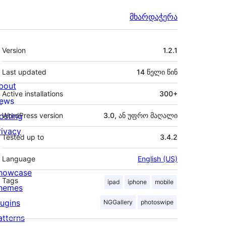
მხარდაჭერა
მეტა
Version
1.2.1
Last updated
14 წელი
წინ
bout
Active installations
300+
ews
osting
WordPress version
3.0, ან უფრო მაღალი
rivacy
Tested up to
3.4.2
Language
English (US)
howcase
Tags
ipad
iphone
mobile
hemes
lugins
NGGallery
photoswipe
atterns