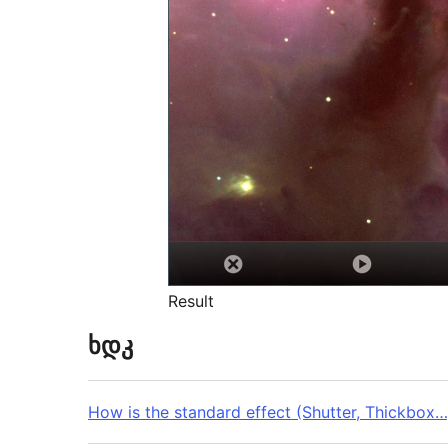
Result
ხდკ
How is the standard effect (Shutter, Thickbox