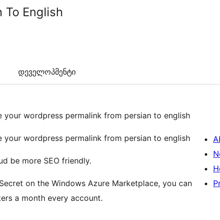
 To English
დეველოპმენტი
te your wordpress permalink from persian to english
te your wordpress permalink from persian to english
A
N
ud be more SEO friendly.
H
tSecret on the Windows Azure Marketplace, you can
P
cters a month every account.