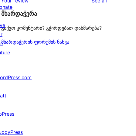
reviews
Your review
See all
reviews
star
onate
მხარდაჭერა
reviews
↗
ive
გაქვთ კომენტარი? გჭირდებათ დახმარება?
or
მხარდაჭერის ფორუმის ნახვა
he
uture
ordPress.com
↗
att
↗
bPress
↗
uddyPress