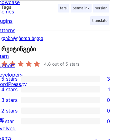
howcase
Tags
farsi
permalink
persian
hemes
lugins
translate
atterns
დამატებითი ხედი
რეიტინგები
earn
4.8
out of 5 stars.
upport
evelopers
5 stars
3
3
ordPress.tv
4 stars
1
5-
↗
1
3 stars
0
star
4-
0
2 stars
0
reviews
star
3-
0
et
1 star
0
review
star
2-
0
nvolved
reviews
star
1-
vents