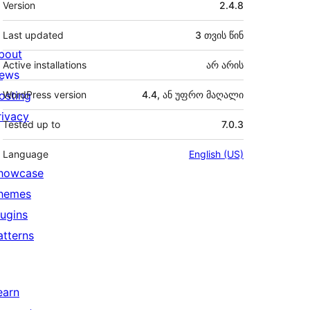
Version
2.4.8
Last updated
3 თვის
წინ
bout
Active installations
არ არის
ews
osting
WordPress version
4.4, ან უფრო მაღალი
rivacy
Tested up to
7.0.3
Language
English (US)
howcase
hemes
lugins
atterns
earn