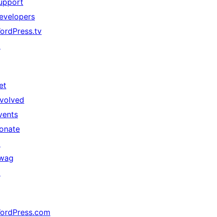
upport
evelopers
ordPress.tv
↗
et
nvolved
vents
onate
↗
wag
↗
ordPress.com