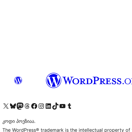
Visit our X (formerly Twitter) account
Visit our Bluesky account
Visit our Mastodon account
Visit our Threads account
Visit our Facebook page
Visit our Instagram account
Visit our LinkedIn account
Visit our TikTok account
Visit our YouTube channel
Visit our Tumblr account
კოდი პოეზიაა.
The WordPress® trademark is the intellectual property of