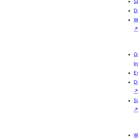
S
D
W
G
I
E
D
S
W