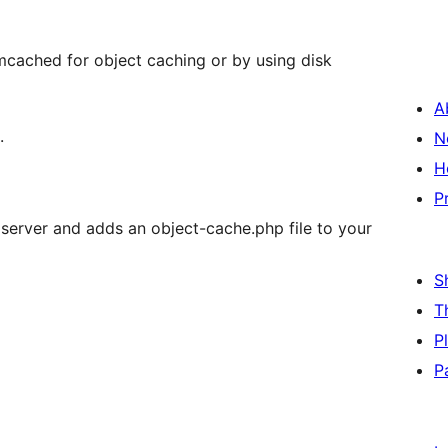
cached for object caching or by using disk
A
.
N
H
P
erver and adds an object-cache.php file to your
S
T
P
P