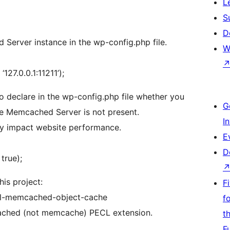
L
S
D
Server instance in the wp-config.php file.
W
.0.0.1:11211’);
to declare in the wp-config.php file whether you
G
the Memcached Server is not present.
I
ly impact website performance.
E
D
true);
his project:
F
cl-memcached-object-cache
f
ached (not memcache) PECL extension.
t
F