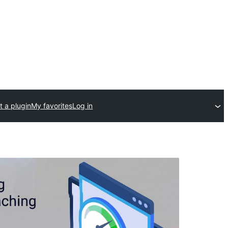
t a plugin
My favorites
Log in