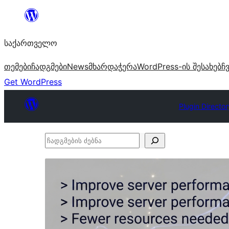
შიგთავსზე
გადასვლა
საქართველო
თემები
ჩადგმები
News
მხარდაჭერა
WordPress-ის შესახებ
ჩ
Get WordPress
Plugin Director
ჩადგმების
ძებნა