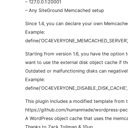
– 127.0.0.1:20001
– Any SiteGround Memcached setup
Since 1.4, you can declare your own Memcached 
Example:
define(‘OC4EVERYONE_MEMCACHED_SERVER’, ‘127
Starting from version 1.6, you have the option 
want to use the external disk object cache if 
Outdated or malfunctioning disks can negative
Example:
define(‘OC4EVERYONE_DISABLE_DISK_CACHE’, 
This plugin includes a modified template from t
https://github.com/humanmade/wordpress-pe
A WordPress object cache that uses the memc
Thanks to Zack Tollman & 10up