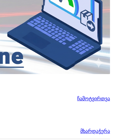
ჩამოტვირთვა
მხარდაჭერა