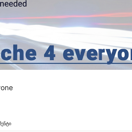
yone
ენტი