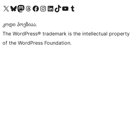
Visit our X (formerly Twitter) account
Visit our Bluesky account
Visit our Mastodon account
Visit our Threads account
Visit our Facebook page
Visit our Instagram account
Visit our LinkedIn account
Visit our TikTok account
Visit our YouTube channel
Visit our Tumblr account
კოდი პოეზიაა.
The WordPress® trademark is the intellectual property
of the WordPress Foundation.