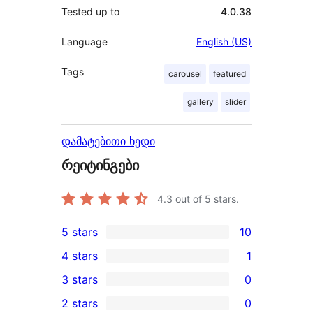
Tested up to
4.0.38
Language
English (US)
Tags
carousel
featured
gallery
slider
დამატებითი ხედი
რეიტინგები
4.3
out of 5 stars.
5 stars
10
10
4 stars
1
5-
1
3 stars
0
star
4-
0
2 stars
0
reviews
star
3-
0