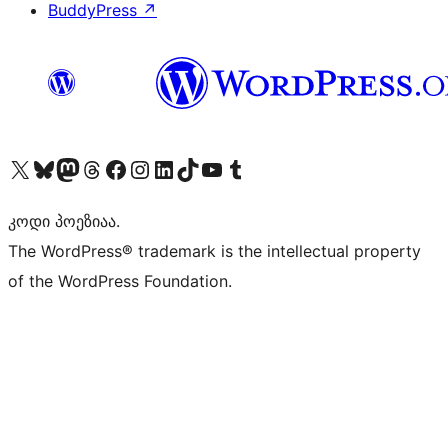
BuddyPress
↗
Visit our X (formerly Twitter) account
Visit our Bluesky account
Visit our Mastodon account
Visit our Threads account
Visit our Facebook page
Visit our Instagram account
Visit our LinkedIn account
Visit our TikTok account
Visit our YouTube channel
Visit our Tumblr account
კოდი პოეზიაა.
The WordPress® trademark is the intellectual property
of the WordPress Foundation.