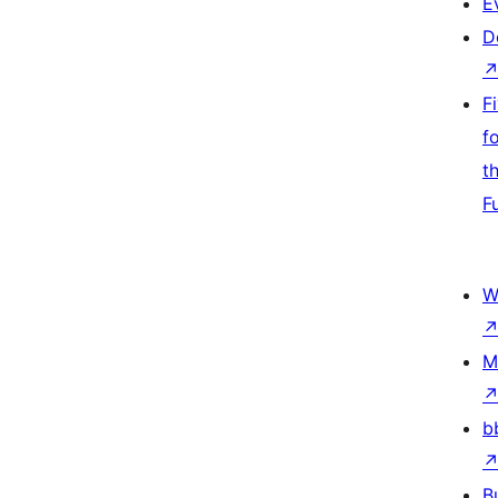
E
D
F
f
t
F
W
M
b
B