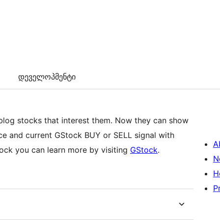
დეველოპმენტი
blog stocks that interest them. Now they can show
price and current GStock BUY or SELL signal with
A
ock you can learn more by visiting
GStock
.
N
H
P