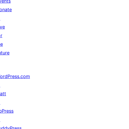
vents
onate
↗
ive
or
he
uture
ordPress.com
↗
att
↗
bPress
↗
uddyPress