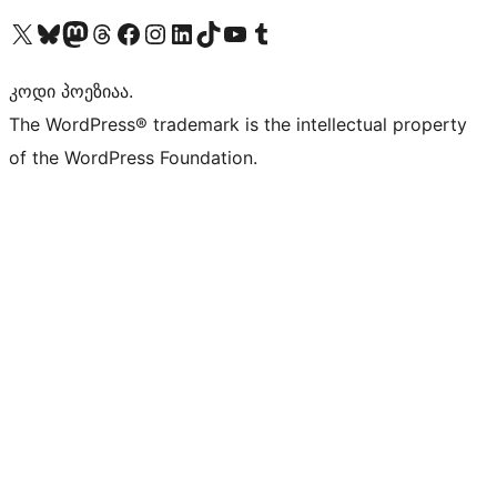
Visit our X (formerly Twitter) account
Visit our Bluesky account
Visit our Mastodon account
Visit our Threads account
Visit our Facebook page
Visit our Instagram account
Visit our LinkedIn account
Visit our TikTok account
Visit our YouTube channel
Visit our Tumblr account
კოდი პოეზიაა.
The WordPress® trademark is the intellectual property
of the WordPress Foundation.