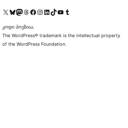
Visit our X (formerly Twitter) account
Visit our Bluesky account
Visit our Mastodon account
Visit our Threads account
Visit our Facebook page
Visit our Instagram account
Visit our LinkedIn account
Visit our TikTok account
Visit our YouTube channel
Visit our Tumblr account
კოდი პოეზიაა.
The WordPress® trademark is the intellectual property
of the WordPress Foundation.