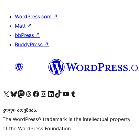
WordPress.com
↗
Matt
↗
bbPress
↗
BuddyPress
↗
Visit our X (formerly Twitter) account
Visit our Bluesky account
Visit our Mastodon account
Visit our Threads account
Visit our Facebook page
Visit our Instagram account
Visit our LinkedIn account
Visit our TikTok account
Visit our YouTube channel
Visit our Tumblr account
კოდი პოეზიაა.
The WordPress® trademark is the intellectual property
of the WordPress Foundation.