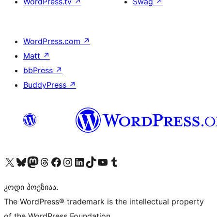
WordPress.tv
↗
Swag
↗
WordPress.com
↗
Matt
↗
bbPress
↗
BuddyPress
↗
Visit our X (formerly Twitter) account
Visit our Bluesky account
Visit our Mastodon account
Visit our Threads account
Visit our Facebook page
Visit our Instagram account
Visit our LinkedIn account
Visit our TikTok account
Visit our YouTube channel
Visit our Tumblr account
კოდი პოეზიაა.
The WordPress® trademark is the intellectual property
of the WordPress Foundation.