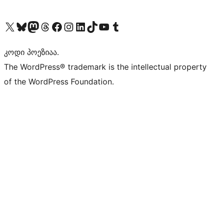
Visit our X (formerly Twitter) account
Visit our Bluesky account
Visit our Mastodon account
Visit our Threads account
Visit our Facebook page
Visit our Instagram account
Visit our LinkedIn account
Visit our TikTok account
Visit our YouTube channel
Visit our Tumblr account
კოდი პოეზიაა.
The WordPress® trademark is the intellectual property
of the WordPress Foundation.