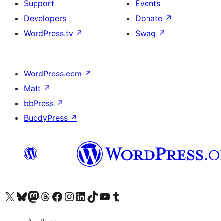
Support
Events
Developers
Donate
↗
WordPress.tv
↗
Swag
↗
WordPress.com
↗
Matt
↗
bbPress
↗
BuddyPress
↗
Visit our X (formerly Twitter) account
Visit our Bluesky account
Visit our Mastodon account
Visit our Threads account
Visit our Facebook page
Visit our Instagram account
Visit our LinkedIn account
Visit our TikTok account
Visit our YouTube channel
Visit our Tumblr account