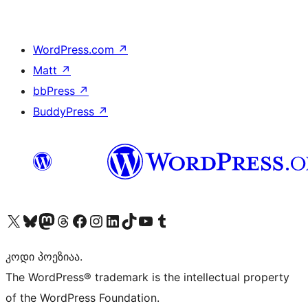
WordPress.com
↗
Matt
↗
bbPress
↗
BuddyPress
↗
Visit our X (formerly Twitter) account
Visit our Bluesky account
Visit our Mastodon account
Visit our Threads account
Visit our Facebook page
Visit our Instagram account
Visit our LinkedIn account
Visit our TikTok account
Visit our YouTube channel
Visit our Tumblr account
კოდი პოეზიაა.
The WordPress® trademark is the intellectual property
of the WordPress Foundation.