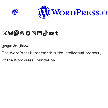
Visit our X (formerly Twitter) account
Visit our Bluesky account
Visit our Mastodon account
Visit our Threads account
Visit our Facebook page
Visit our Instagram account
Visit our LinkedIn account
Visit our TikTok account
Visit our YouTube channel
Visit our Tumblr account
კოდი პოეზიაა.
The WordPress® trademark is the intellectual property
of the WordPress Foundation.