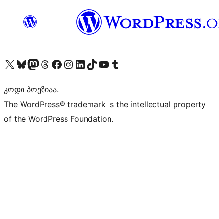
Visit our X (formerly Twitter) account
Visit our Bluesky account
Visit our Mastodon account
Visit our Threads account
Visit our Facebook page
Visit our Instagram account
Visit our LinkedIn account
Visit our TikTok account
Visit our YouTube channel
Visit our Tumblr account
კოდი პოეზიაა.
The WordPress® trademark is the intellectual property
of the WordPress Foundation.