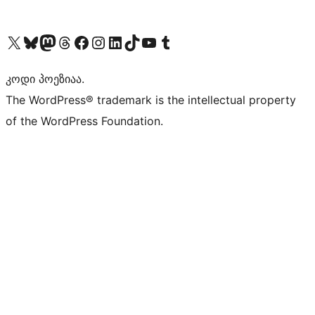
Visit our X (formerly Twitter) account
Visit our Bluesky account
Visit our Mastodon account
Visit our Threads account
Visit our Facebook page
Visit our Instagram account
Visit our LinkedIn account
Visit our TikTok account
Visit our YouTube channel
Visit our Tumblr account
კოდი პოეზიაა.
The WordPress® trademark is the intellectual property
of the WordPress Foundation.