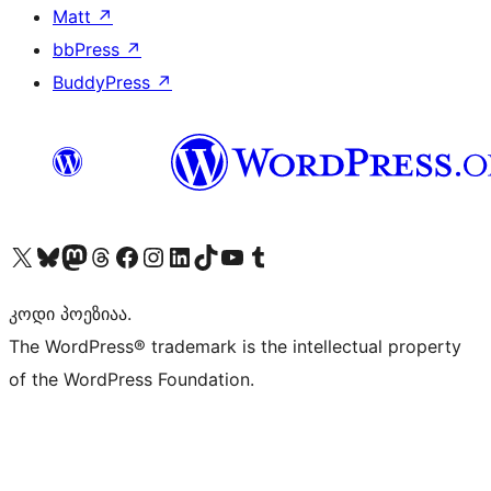
Matt
↗
bbPress
↗
BuddyPress
↗
Visit our X (formerly Twitter) account
Visit our Bluesky account
Visit our Mastodon account
Visit our Threads account
Visit our Facebook page
Visit our Instagram account
Visit our LinkedIn account
Visit our TikTok account
Visit our YouTube channel
Visit our Tumblr account
კოდი პოეზიაა.
The WordPress® trademark is the intellectual property
of the WordPress Foundation.