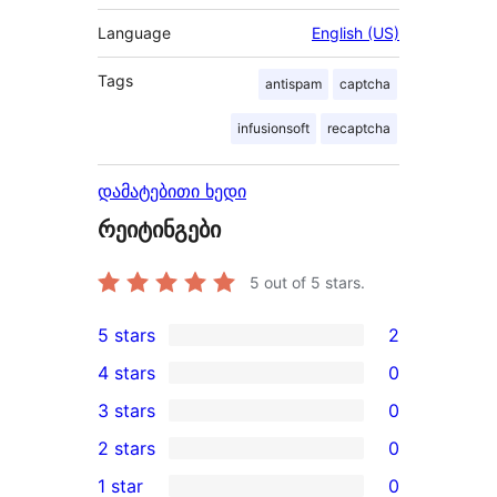
Language
English (US)
Tags
antispam
captcha
infusionsoft
recaptcha
დამატებითი ხედი
რეიტინგები
5
out of 5 stars.
5 stars
2
2
4 stars
0
5-
0
3 stars
0
star
4-
0
2 stars
0
reviews
star
3-
0
1 star
0
reviews
star
2-