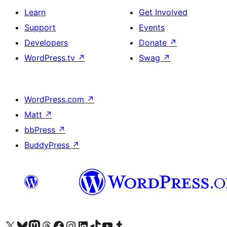
Learn
Get Involved
Support
Events
Developers
Donate
↗
WordPress.tv
↗
Swag
↗
WordPress.com
↗
Matt
↗
bbPress
↗
BuddyPress
↗
Visit our X (formerly Twitter) account
Visit our Bluesky account
Visit our Mastodon account
Visit our Threads account
Visit our Facebook page
Visit our Instagram account
Visit our LinkedIn account
Visit our TikTok account
Visit our YouTube channel
Visit our Tumblr account