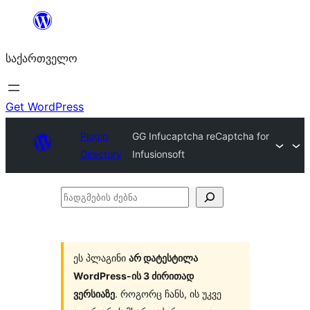
შიგთავსზე
გადასვლა
საქართველო
Get WordPress
Plugin
GG Infucaptcha reCaptcha for
Directory
Infusionsoft
ჩადგმების
ძებნა
ეს პლაგინი
არ დატესტილა
WordPress-ის 3 ძირითად
ვერსიაზე
. როგორც ჩანს, ის უკვე