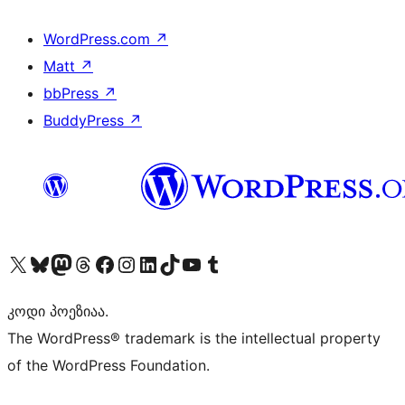
WordPress.com
↗
Matt
↗
bbPress
↗
BuddyPress
↗
Visit our X (formerly Twitter) account
Visit our Bluesky account
Visit our Mastodon account
Visit our Threads account
Visit our Facebook page
Visit our Instagram account
Visit our LinkedIn account
Visit our TikTok account
Visit our YouTube channel
Visit our Tumblr account
კოდი პოეზიაა.
The WordPress® trademark is the intellectual property
of the WordPress Foundation.