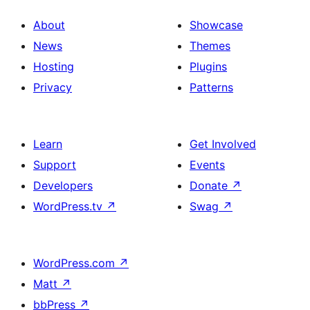
About
Showcase
News
Themes
Hosting
Plugins
Privacy
Patterns
Learn
Get Involved
Support
Events
Developers
Donate
↗
WordPress.tv
↗
Swag
↗
WordPress.com
↗
Matt
↗
bbPress
↗