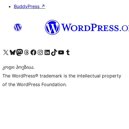
BuddyPress
↗
Visit our X (formerly Twitter) account
Visit our Bluesky account
Visit our Mastodon account
Visit our Threads account
Visit our Facebook page
Visit our Instagram account
Visit our LinkedIn account
Visit our TikTok account
Visit our YouTube channel
Visit our Tumblr account
კოდი პოეზიაა.
The WordPress® trademark is the intellectual property
of the WordPress Foundation.