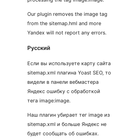
Our plugin removes the image tag
from the sitemap.hml and more
Yandex will not report any errors.
Русский
Если вы используете карту сайта
sitemap.xml плагина Yoast SEO, то
видели в панели вебмастера
Яндекс ошибку с обработкой
тега image:image.
Наш плагин убирает тег image из
sitemap.xml и больше Яндекс не
будет сообщать об ошибках.