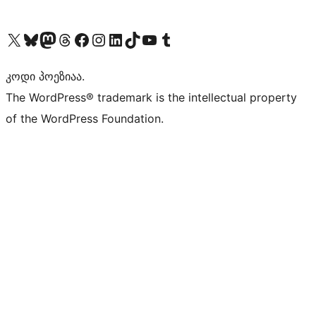
Visit our X (formerly Twitter) account
Visit our Bluesky account
Visit our Mastodon account
Visit our Threads account
Visit our Facebook page
Visit our Instagram account
Visit our LinkedIn account
Visit our TikTok account
Visit our YouTube channel
Visit our Tumblr account
კოდი პოეზიაა.
The WordPress® trademark is the intellectual property
of the WordPress Foundation.