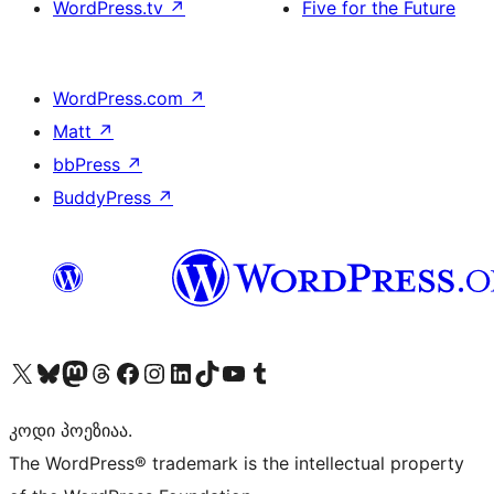
WordPress.tv
↗
Five for the Future
WordPress.com
↗
Matt
↗
bbPress
↗
BuddyPress
↗
Visit our X (formerly Twitter) account
Visit our Bluesky account
Visit our Mastodon account
Visit our Threads account
Visit our Facebook page
Visit our Instagram account
Visit our LinkedIn account
Visit our TikTok account
Visit our YouTube channel
Visit our Tumblr account
კოდი პოეზიაა.
The WordPress® trademark is the intellectual property