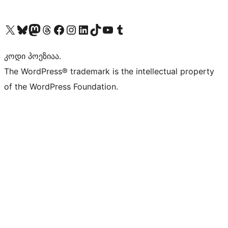
Visit our X (formerly Twitter) account
Visit our Bluesky account
Visit our Mastodon account
Visit our Threads account
Visit our Facebook page
Visit our Instagram account
Visit our LinkedIn account
Visit our TikTok account
Visit our YouTube channel
Visit our Tumblr account
კოდი პოეზიაა.
The WordPress® trademark is the intellectual property
of the WordPress Foundation.