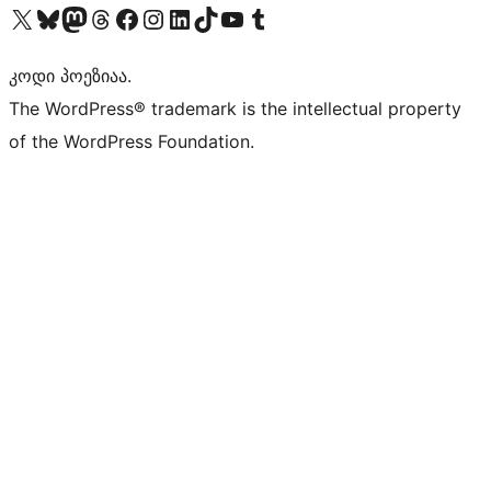
Visit our X (formerly Twitter) account
Visit our Bluesky account
Visit our Mastodon account
Visit our Threads account
Visit our Facebook page
Visit our Instagram account
Visit our LinkedIn account
Visit our TikTok account
Visit our YouTube channel
Visit our Tumblr account
კოდი პოეზიაა.
The WordPress® trademark is the intellectual property
of the WordPress Foundation.