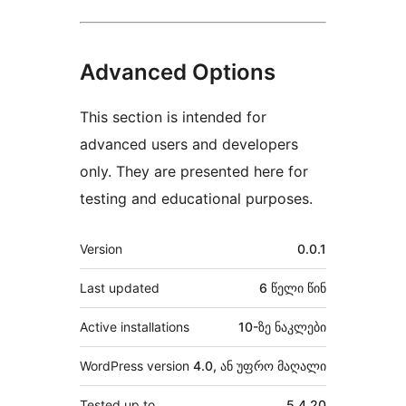
Advanced Options
This section is intended for
advanced users and developers
only. They are presented here for
testing and educational purposes.
მეტა
Version
0.0.1
Last updated
6 წელი
წინ
Active installations
10-ზე ნაკლები
WordPress version
4.0, ან უფრო მაღალი
Tested up to
5.4.20