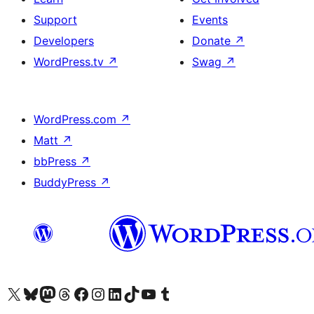
Support
Events
Developers
Donate
↗
WordPress.tv
↗
Swag
↗
WordPress.com
↗
Matt
↗
bbPress
↗
BuddyPress
↗
Visit our X (formerly Twitter) account
Visit our Bluesky account
Visit our Mastodon account
Visit our Threads account
Visit our Facebook page
Visit our Instagram account
Visit our LinkedIn account
Visit our TikTok account
Visit our YouTube channel
Visit our Tumblr account