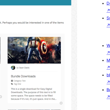
D
S
W
M
b
B