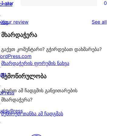
1 star
0
reviews
onate
star
2-
0
↗
reviews
star
1-
reviews
Your review
See all
wag
reviews
star
↗
მხარდაჭერა
reviews
გაქვთ კომენტარი? გჭირდებათ დახმარება?
ordPress.com
მხარდაჭერის ფორუმის ნახვა
↗
att
შემოწირულობა
↗
გსურთ ამ ჩადგმის განვითარების
bPress
მხარდაჭერა?
↗
uddyPress
შეწირეთ თანხა ამ ჩადგმას
↗