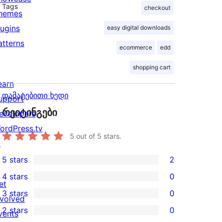
Tags
checkout
hemes
lugins
easy digital downloads
atterns
ecommerce
edd
shopping cart
earn
დამატებითი ხედი
upport
რეიტინგები
evelopers
ordPress.tv
5
out of 5 stars.
↗
5 stars
2
2
4 stars
0
5-
0
et
3 stars
0
star
4-
nvolved
0
2 stars
0
reviews
star
vents
3-
0