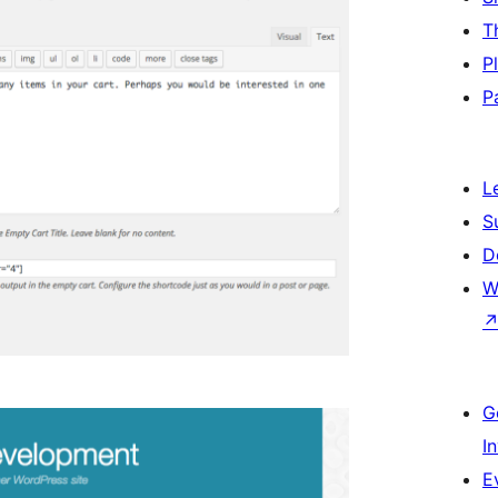
T
P
P
L
S
D
W
G
I
E