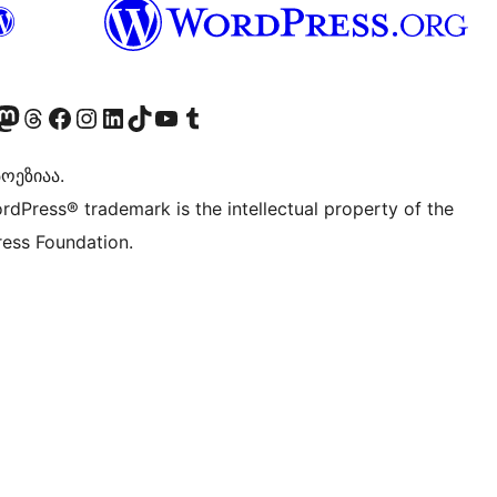
Twitter) account
r Bluesky account
sit our Mastodon account
Visit our Threads account
Visit our Facebook page
Visit our Instagram account
Visit our LinkedIn account
Visit our TikTok account
Visit our YouTube channel
Visit our Tumblr account
ოეზიაა.
rdPress® trademark is the intellectual property of the
ess Foundation.