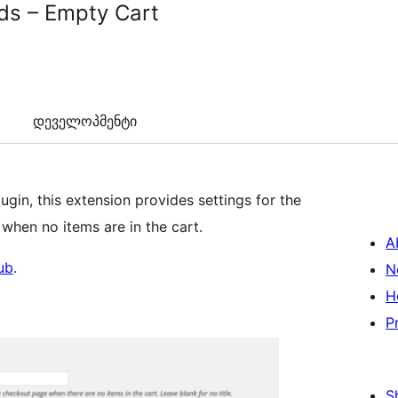
ds – Empty Cart
დეველოპმენტი
ugin, this extension provides settings for the
when no items are in the cart.
A
ub
.
N
H
P
S