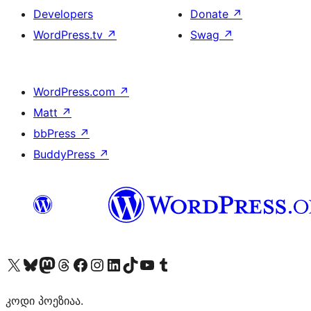
Developers
Donate
↗
WordPress.tv
↗
Swag
↗
WordPress.com
↗
Matt
↗
bbPress
↗
BuddyPress
↗
Visit our X (formerly Twitter) account
Visit our Bluesky account
Visit our Mastodon account
Visit our Threads account
Visit our Facebook page
Visit our Instagram account
Visit our LinkedIn account
Visit our TikTok account
Visit our YouTube channel
Visit our Tumblr account
კოდი პოეზიაა.