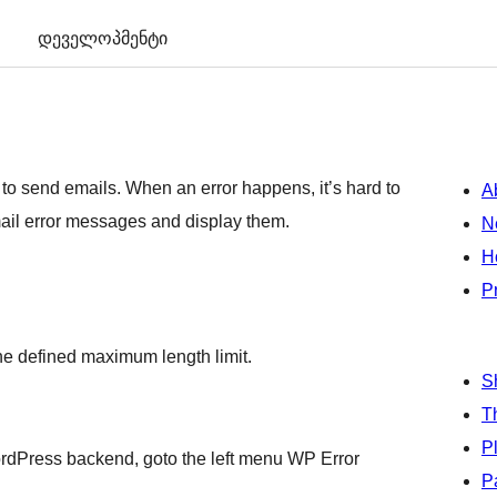
დეველოპმენტი
to send emails. When an error happens, it’s hard to
A
mail error messages and display them.
N
H
P
he defined maximum length limit.
S
T
P
 WordPress backend, goto the left menu WP Error
P