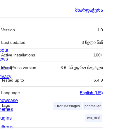
მხარდაჭერა
მეტა
Version
1.0
Last updated
3 წელი
წინ
bout
Active installations
100+
ews
osting
WordPress version
3.6, ან უფრო მაღალი
rivacy
Tested up to
6.4.9
Language
English (US)
howcase
Tags
Error Messages
phpmailer
hemes
lugins
wp_mail
atterns