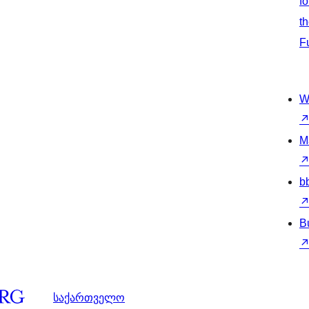
fo
t
F
W
M
b
B
საქართველო