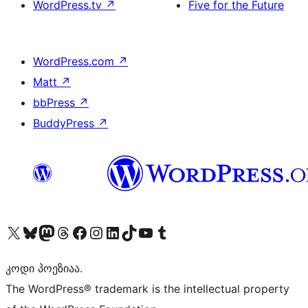
WordPress.tv
↗
Five for the Future
WordPress.com
↗
Matt
↗
bbPress
↗
BuddyPress
↗
Visit our X (formerly Twitter) account
Visit our Bluesky account
Visit our Mastodon account
Visit our Threads account
Visit our Facebook page
Visit our Instagram account
Visit our LinkedIn account
Visit our TikTok account
Visit our YouTube channel
Visit our Tumblr account
კოდი პოეზიაა.
The WordPress® trademark is the intellectual property